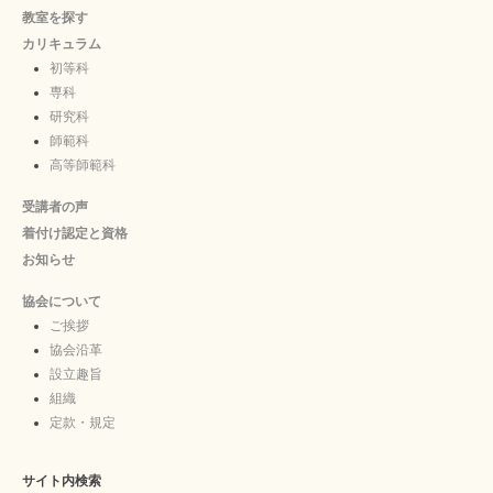
教室を探す
カリキュラム
初等科
専科
研究科
師範科
高等師範科
受講者の声
着付け認定と資格
お知らせ
協会について
ご挨拶
協会沿革
設立趣旨
組織
定款・規定
サイト内検索